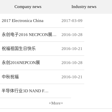
代的发展而发展，从空调行
通环境，还有助于城市建设
Company news
Industry news
业的MCU自动烧录器到机顶
和经济发展，轨道交通是我
盒/电视的EMMC处理方
国近年来大力发展的重点项
案，每一个行业的变革，都
目。为实现城市轨道交通列
有永创人的鼎力配合。从稳
车运行的安全、可靠、准
2017 Electronica China
2017
-
03
-
09
定和效率上下功夫，兼容
点、高密度和高效率，列车
广、支持速度快，已经成为
运营的集中统一指挥、行车
永创烧录器的品牌附加
调度自动化和列车运行自动
永创电子2016 NECPCON展后新闻
2016
-
10
-
28
值。 家用电器的发展从标
化，城市轨道交通系统必须
清到高清，再到如今的形形
配合专用的完整的独立的通
色色的兼具网络功能的智能
信系统。在速度与安全的道
机顶盒。它的每一次提升与
路上，轨道交通通讯，智能
祝福祖国生日快乐
2016
-
10
-
21
换代，无不与芯片的更新换
UPS电源，工控系统等都需
代息息相关。标清的
要强而有力的芯片支持，而
norflash到高清的
这些全方位的轨道交通系统
永创2016NEPCON展
2016
-
10
-
28
NANDFLASH，再到如今的
是一个种类繁多技术先进的
EMMC，存储IC的发展为机
系统，包含了各种控制、传
顶盒的行业发展提供足够的
输程序，永创电子针对轨道
存储可能，也为智慧系统夯
交通开发的芯片烧录器，支
中秋祝福
2016
-
10
-
21
实了平台基础。永创烧录器
持MCU、FLASH、EMMC
从标清时代开始，就从速度
芯片类型及所有型号，烧录
和稳定上下功夫，如今的产
方式灵活多变，为繁杂的轨
半导体行业3D NAND Flash
品更是完美兼容Flash与
道交通系统提供了专业的、
EMMC，与海思、
安全的、快捷的芯片烧录。
Amlogic、Realtek、
+More+
Broadcomm等机顶盒方案商
2016
-
10
-
21
一起，紧密配合，为机顶盒
的烧写提供最优最完善的解