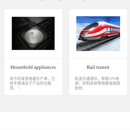
Household appliances
Rail transit
如今的家用电器生产商，已
轨道交通通讯，智能UPS电
经不再满足于产品的功能
源，控制系统等随着我国国
型，“...
民经...
智能”与“互联”俨然成市场
济持续稳定向前发展，工业
主推的最大噱头。一款产品
化进程加快，致使我国城市
只需要一颗MCU的时代早已
化速度不断加速，城市规模
经过去，flash甚至大容量的
急剧扩张，人口飞速增加，
EMMC也已经成为家用电器
居民出行频繁导致客运需求
（如智能电视、机顶盒）的
急剧增长，发展城市轨道交
标配了。永创烧录器随着时
通不仅能有效改善城市的交