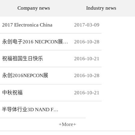
代的发展而发展，从空调行
通环境，还有助于城市建设
Company news
Industry news
业的MCU自动烧录器到机顶
和经济发展，轨道交通是我
盒/电视的EMMC处理方
国近年来大力发展的重点项
案，每一个行业的变革，都
目。为实现城市轨道交通列
有永创人的鼎力配合。从稳
车运行的安全、可靠、准
2017 Electronica China
2017
-
03
-
09
定和效率上下功夫，兼容
点、高密度和高效率，列车
广、支持速度快，已经成为
运营的集中统一指挥、行车
永创烧录器的品牌附加
调度自动化和列车运行自动
永创电子2016 NECPCON展后新闻
2016
-
10
-
28
值。 家用电器的发展从标
化，城市轨道交通系统必须
清到高清，再到如今的形形
配合专用的完整的独立的通
色色的兼具网络功能的智能
信系统。在速度与安全的道
机顶盒。它的每一次提升与
路上，轨道交通通讯，智能
祝福祖国生日快乐
2016
-
10
-
21
换代，无不与芯片的更新换
UPS电源，工控系统等都需
代息息相关。标清的
要强而有力的芯片支持，而
norflash到高清的
这些全方位的轨道交通系统
永创2016NEPCON展
2016
-
10
-
28
NANDFLASH，再到如今的
是一个种类繁多技术先进的
EMMC，存储IC的发展为机
系统，包含了各种控制、传
顶盒的行业发展提供足够的
输程序，永创电子针对轨道
存储可能，也为智慧系统夯
交通开发的芯片烧录器，支
中秋祝福
2016
-
10
-
21
实了平台基础。永创烧录器
持MCU、FLASH、EMMC
从标清时代开始，就从速度
芯片类型及所有型号，烧录
和稳定上下功夫，如今的产
方式灵活多变，为繁杂的轨
半导体行业3D NAND Flash
品更是完美兼容Flash与
道交通系统提供了专业的、
EMMC，与海思、
安全的、快捷的芯片烧录。
Amlogic、Realtek、
+More+
Broadcomm等机顶盒方案商
2016
-
10
-
21
一起，紧密配合，为机顶盒
的烧写提供最优最完善的解