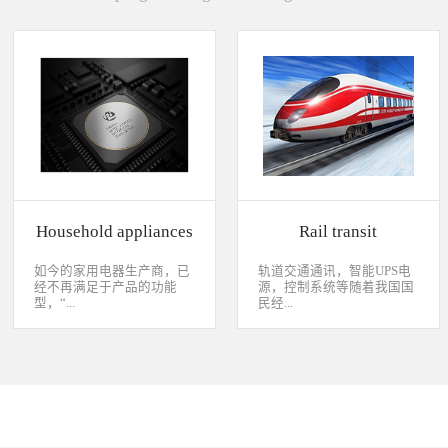
Household appliances
Rail transit
如今的家用电器生产商，已
轨道交通通讯，智能UPS电
经不再满足于产品的功能
源，控制系统等随着我国国
型，“...
民经...
智能”与“互联”俨然成市场
济持续稳定向前发展，工业
主推的最大噱头。一款产品
化进程加快，致使我国城市
只需要一颗MCU的时代早已
化速度不断加速，城市规模
经过去，flash甚至大容量的
急剧扩张，人口飞速增加，
EMMC也已经成为家用电器
居民出行频繁导致客运需求
（如智能电视、机顶盒）的
急剧增长，发展城市轨道交
标配了。永创烧录器随着时
通不仅能有效改善城市的交