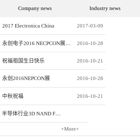
代的发展而发展，从空调行
通环境，还有助于城市建设
Company news
Industry news
业的MCU自动烧录器到机顶
和经济发展，轨道交通是我
盒/电视的EMMC处理方
国近年来大力发展的重点项
案，每一个行业的变革，都
目。为实现城市轨道交通列
有永创人的鼎力配合。从稳
车运行的安全、可靠、准
2017 Electronica China
2017
-
03
-
09
定和效率上下功夫，兼容
点、高密度和高效率，列车
广、支持速度快，已经成为
运营的集中统一指挥、行车
永创烧录器的品牌附加
调度自动化和列车运行自动
永创电子2016 NECPCON展后新闻
2016
-
10
-
28
值。 家用电器的发展从标
化，城市轨道交通系统必须
清到高清，再到如今的形形
配合专用的完整的独立的通
色色的兼具网络功能的智能
信系统。在速度与安全的道
机顶盒。它的每一次提升与
路上，轨道交通通讯，智能
祝福祖国生日快乐
2016
-
10
-
21
换代，无不与芯片的更新换
UPS电源，工控系统等都需
代息息相关。标清的
要强而有力的芯片支持，而
norflash到高清的
这些全方位的轨道交通系统
永创2016NEPCON展
2016
-
10
-
28
NANDFLASH，再到如今的
是一个种类繁多技术先进的
EMMC，存储IC的发展为机
系统，包含了各种控制、传
顶盒的行业发展提供足够的
输程序，永创电子针对轨道
存储可能，也为智慧系统夯
交通开发的芯片烧录器，支
中秋祝福
2016
-
10
-
21
实了平台基础。永创烧录器
持MCU、FLASH、EMMC
从标清时代开始，就从速度
芯片类型及所有型号，烧录
和稳定上下功夫，如今的产
方式灵活多变，为繁杂的轨
半导体行业3D NAND Flash
品更是完美兼容Flash与
道交通系统提供了专业的、
EMMC，与海思、
安全的、快捷的芯片烧录。
Amlogic、Realtek、
+More+
Broadcomm等机顶盒方案商
2016
-
10
-
21
一起，紧密配合，为机顶盒
的烧写提供最优最完善的解