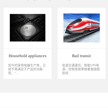
Household appliances
Rail transit
如今的家用电器生产商，已
轨道交通通讯，智能UPS电
经不再满足于产品的功能
源，控制系统等随着我国国
型，“...
民经...
智能”与“互联”俨然成市场
济持续稳定向前发展，工业
主推的最大噱头。一款产品
化进程加快，致使我国城市
只需要一颗MCU的时代早已
化速度不断加速，城市规模
经过去，flash甚至大容量的
急剧扩张，人口飞速增加，
EMMC也已经成为家用电器
居民出行频繁导致客运需求
（如智能电视、机顶盒）的
急剧增长，发展城市轨道交
标配了。永创烧录器随着时
通不仅能有效改善城市的交