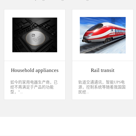
Household appliances
Rail transit
如今的家用电器生产商，已
轨道交通通讯，智能UPS电
经不再满足于产品的功能
源，控制系统等随着我国国
型，“...
民经...
智能”与“互联”俨然成市场
济持续稳定向前发展，工业
主推的最大噱头。一款产品
化进程加快，致使我国城市
只需要一颗MCU的时代早已
化速度不断加速，城市规模
经过去，flash甚至大容量的
急剧扩张，人口飞速增加，
EMMC也已经成为家用电器
居民出行频繁导致客运需求
（如智能电视、机顶盒）的
急剧增长，发展城市轨道交
标配了。永创烧录器随着时
通不仅能有效改善城市的交