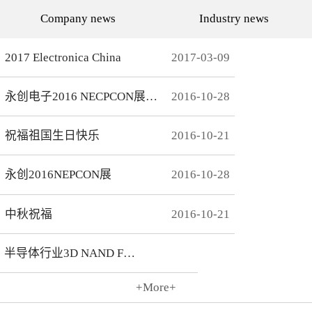
代的发展而发展，从空调行
通环境，还有助于城市建设
Company news
Industry news
业的MCU自动烧录器到机顶
和经济发展，轨道交通是我
盒/电视的EMMC处理方
国近年来大力发展的重点项
案，每一个行业的变革，都
目。为实现城市轨道交通列
有永创人的鼎力配合。从稳
车运行的安全、可靠、准
2017 Electronica China
2017
-
03
-
09
定和效率上下功夫，兼容
点、高密度和高效率，列车
广、支持速度快，已经成为
运营的集中统一指挥、行车
永创烧录器的品牌附加
调度自动化和列车运行自动
永创电子2016 NECPCON展后新闻
2016
-
10
-
28
值。 家用电器的发展从标
化，城市轨道交通系统必须
清到高清，再到如今的形形
配合专用的完整的独立的通
色色的兼具网络功能的智能
信系统。在速度与安全的道
机顶盒。它的每一次提升与
路上，轨道交通通讯，智能
祝福祖国生日快乐
2016
-
10
-
21
换代，无不与芯片的更新换
UPS电源，工控系统等都需
代息息相关。标清的
要强而有力的芯片支持，而
norflash到高清的
这些全方位的轨道交通系统
永创2016NEPCON展
2016
-
10
-
28
NANDFLASH，再到如今的
是一个种类繁多技术先进的
EMMC，存储IC的发展为机
系统，包含了各种控制、传
顶盒的行业发展提供足够的
输程序，永创电子针对轨道
存储可能，也为智慧系统夯
交通开发的芯片烧录器，支
中秋祝福
2016
-
10
-
21
实了平台基础。永创烧录器
持MCU、FLASH、EMMC
从标清时代开始，就从速度
芯片类型及所有型号，烧录
和稳定上下功夫，如今的产
方式灵活多变，为繁杂的轨
半导体行业3D NAND Flash
品更是完美兼容Flash与
道交通系统提供了专业的、
EMMC，与海思、
安全的、快捷的芯片烧录。
Amlogic、Realtek、
+More+
Broadcomm等机顶盒方案商
2016
-
10
-
21
一起，紧密配合，为机顶盒
的烧写提供最优最完善的解