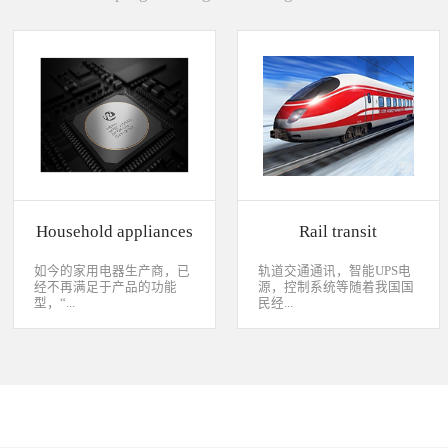
Household appliances
Rail transit
如今的家用电器生产商，已
轨道交通通讯，智能UPS电
经不再满足于产品的功能
源，控制系统等随着我国国
型，“...
民经...
智能”与“互联”俨然成市场
济持续稳定向前发展，工业
主推的最大噱头。一款产品
化进程加快，致使我国城市
只需要一颗MCU的时代早已
化速度不断加速，城市规模
经过去，flash甚至大容量的
急剧扩张，人口飞速增加，
EMMC也已经成为家用电器
居民出行频繁导致客运需求
（如智能电视、机顶盒）的
急剧增长，发展城市轨道交
标配了。永创烧录器随着时
通不仅能有效改善城市的交