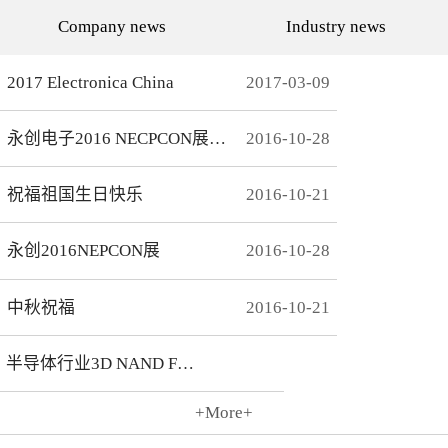
代的发展而发展，从空调行
通环境，还有助于城市建设
Company news
Industry news
业的MCU自动烧录器到机顶
和经济发展，轨道交通是我
盒/电视的EMMC处理方
国近年来大力发展的重点项
案，每一个行业的变革，都
目。为实现城市轨道交通列
有永创人的鼎力配合。从稳
车运行的安全、可靠、准
2017 Electronica China
2017
-
03
-
09
定和效率上下功夫，兼容
点、高密度和高效率，列车
广、支持速度快，已经成为
运营的集中统一指挥、行车
永创烧录器的品牌附加
调度自动化和列车运行自动
永创电子2016 NECPCON展后新闻
2016
-
10
-
28
值。 家用电器的发展从标
化，城市轨道交通系统必须
清到高清，再到如今的形形
配合专用的完整的独立的通
色色的兼具网络功能的智能
信系统。在速度与安全的道
机顶盒。它的每一次提升与
路上，轨道交通通讯，智能
祝福祖国生日快乐
2016
-
10
-
21
换代，无不与芯片的更新换
UPS电源，工控系统等都需
代息息相关。标清的
要强而有力的芯片支持，而
norflash到高清的
这些全方位的轨道交通系统
永创2016NEPCON展
2016
-
10
-
28
NANDFLASH，再到如今的
是一个种类繁多技术先进的
EMMC，存储IC的发展为机
系统，包含了各种控制、传
顶盒的行业发展提供足够的
输程序，永创电子针对轨道
存储可能，也为智慧系统夯
交通开发的芯片烧录器，支
中秋祝福
2016
-
10
-
21
实了平台基础。永创烧录器
持MCU、FLASH、EMMC
从标清时代开始，就从速度
芯片类型及所有型号，烧录
和稳定上下功夫，如今的产
方式灵活多变，为繁杂的轨
半导体行业3D NAND Flash
品更是完美兼容Flash与
道交通系统提供了专业的、
EMMC，与海思、
安全的、快捷的芯片烧录。
Amlogic、Realtek、
+More+
Broadcomm等机顶盒方案商
2016
-
10
-
21
一起，紧密配合，为机顶盒
的烧写提供最优最完善的解