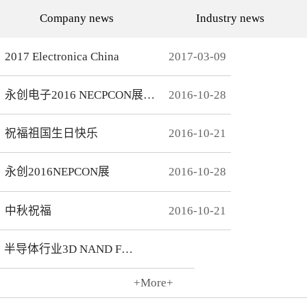
代的发展而发展，从空调行
通环境，还有助于城市建设
Company news
Industry news
业的MCU自动烧录器到机顶
和经济发展，轨道交通是我
盒/电视的EMMC处理方
国近年来大力发展的重点项
案，每一个行业的变革，都
目。为实现城市轨道交通列
有永创人的鼎力配合。从稳
车运行的安全、可靠、准
2017 Electronica China
2017
-
03
-
09
定和效率上下功夫，兼容
点、高密度和高效率，列车
广、支持速度快，已经成为
运营的集中统一指挥、行车
永创烧录器的品牌附加
调度自动化和列车运行自动
永创电子2016 NECPCON展后新闻
2016
-
10
-
28
值。 家用电器的发展从标
化，城市轨道交通系统必须
清到高清，再到如今的形形
配合专用的完整的独立的通
色色的兼具网络功能的智能
信系统。在速度与安全的道
机顶盒。它的每一次提升与
路上，轨道交通通讯，智能
祝福祖国生日快乐
2016
-
10
-
21
换代，无不与芯片的更新换
UPS电源，工控系统等都需
代息息相关。标清的
要强而有力的芯片支持，而
norflash到高清的
这些全方位的轨道交通系统
永创2016NEPCON展
2016
-
10
-
28
NANDFLASH，再到如今的
是一个种类繁多技术先进的
EMMC，存储IC的发展为机
系统，包含了各种控制、传
顶盒的行业发展提供足够的
输程序，永创电子针对轨道
存储可能，也为智慧系统夯
交通开发的芯片烧录器，支
中秋祝福
2016
-
10
-
21
实了平台基础。永创烧录器
持MCU、FLASH、EMMC
从标清时代开始，就从速度
芯片类型及所有型号，烧录
和稳定上下功夫，如今的产
方式灵活多变，为繁杂的轨
半导体行业3D NAND Flash
品更是完美兼容Flash与
道交通系统提供了专业的、
EMMC，与海思、
安全的、快捷的芯片烧录。
Amlogic、Realtek、
+More+
Broadcomm等机顶盒方案商
2016
-
10
-
21
一起，紧密配合，为机顶盒
的烧写提供最优最完善的解