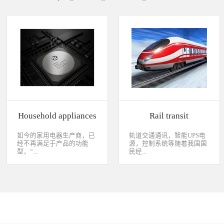
Household appliances
Rail transit
如今的家用电器生产商，已
轨道交通通讯，智能UPS电
经不再满足于产品的功能
源，控制系统等随着我国国
型，“...
民经...
智能”与“互联”俨然成市场
济持续稳定向前发展，工业
主推的最大噱头。一款产品
化进程加快，致使我国城市
只需要一颗MCU的时代早已
化速度不断加速，城市规模
经过去，flash甚至大容量的
急剧扩张，人口飞速增加，
EMMC也已经成为家用电器
居民出行频繁导致客运需求
（如智能电视、机顶盒）的
急剧增长，发展城市轨道交
标配了。永创烧录器随着时
通不仅能有效改善城市的交