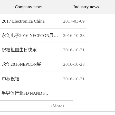
代的发展而发展，从空调行
通环境，还有助于城市建设
Company news
Industry news
业的MCU自动烧录器到机顶
和经济发展，轨道交通是我
盒/电视的EMMC处理方
国近年来大力发展的重点项
案，每一个行业的变革，都
目。为实现城市轨道交通列
有永创人的鼎力配合。从稳
车运行的安全、可靠、准
2017 Electronica China
2017
-
03
-
09
定和效率上下功夫，兼容
点、高密度和高效率，列车
广、支持速度快，已经成为
运营的集中统一指挥、行车
永创烧录器的品牌附加
调度自动化和列车运行自动
永创电子2016 NECPCON展后新闻
2016
-
10
-
28
值。 家用电器的发展从标
化，城市轨道交通系统必须
清到高清，再到如今的形形
配合专用的完整的独立的通
色色的兼具网络功能的智能
信系统。在速度与安全的道
机顶盒。它的每一次提升与
路上，轨道交通通讯，智能
祝福祖国生日快乐
2016
-
10
-
21
换代，无不与芯片的更新换
UPS电源，工控系统等都需
代息息相关。标清的
要强而有力的芯片支持，而
norflash到高清的
这些全方位的轨道交通系统
永创2016NEPCON展
2016
-
10
-
28
NANDFLASH，再到如今的
是一个种类繁多技术先进的
EMMC，存储IC的发展为机
系统，包含了各种控制、传
顶盒的行业发展提供足够的
输程序，永创电子针对轨道
存储可能，也为智慧系统夯
交通开发的芯片烧录器，支
中秋祝福
2016
-
10
-
21
实了平台基础。永创烧录器
持MCU、FLASH、EMMC
从标清时代开始，就从速度
芯片类型及所有型号，烧录
和稳定上下功夫，如今的产
方式灵活多变，为繁杂的轨
半导体行业3D NAND Flash
品更是完美兼容Flash与
道交通系统提供了专业的、
EMMC，与海思、
安全的、快捷的芯片烧录。
Amlogic、Realtek、
+More+
Broadcomm等机顶盒方案商
2016
-
10
-
21
一起，紧密配合，为机顶盒
的烧写提供最优最完善的解