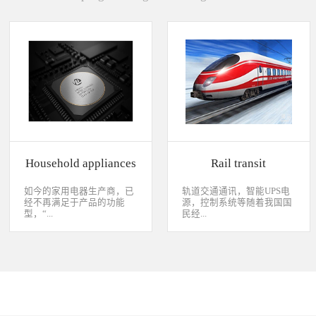
Household appliances
Rail transit
如今的家用电器生产商，已
轨道交通通讯，智能UPS电
经不再满足于产品的功能
源，控制系统等随着我国国
型，“...
民经...
智能”与“互联”俨然成市场
济持续稳定向前发展，工业
主推的最大噱头。一款产品
化进程加快，致使我国城市
只需要一颗MCU的时代早已
化速度不断加速，城市规模
经过去，flash甚至大容量的
急剧扩张，人口飞速增加，
EMMC也已经成为家用电器
居民出行频繁导致客运需求
（如智能电视、机顶盒）的
急剧增长，发展城市轨道交
标配了。永创烧录器随着时
通不仅能有效改善城市的交