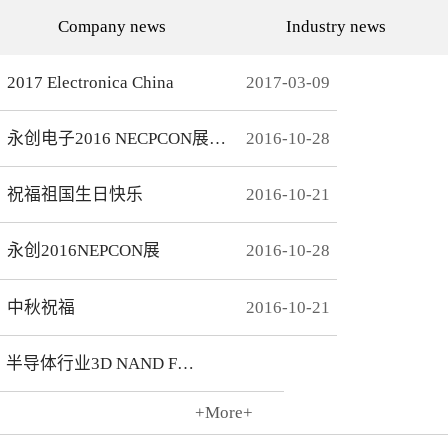
代的发展而发展，从空调行
通环境，还有助于城市建设
Company news
Industry news
业的MCU自动烧录器到机顶
和经济发展，轨道交通是我
盒/电视的EMMC处理方
国近年来大力发展的重点项
案，每一个行业的变革，都
目。为实现城市轨道交通列
有永创人的鼎力配合。从稳
车运行的安全、可靠、准
2017 Electronica China
2017
-
03
-
09
定和效率上下功夫，兼容
点、高密度和高效率，列车
广、支持速度快，已经成为
运营的集中统一指挥、行车
永创烧录器的品牌附加
调度自动化和列车运行自动
永创电子2016 NECPCON展后新闻
2016
-
10
-
28
值。 家用电器的发展从标
化，城市轨道交通系统必须
清到高清，再到如今的形形
配合专用的完整的独立的通
色色的兼具网络功能的智能
信系统。在速度与安全的道
机顶盒。它的每一次提升与
路上，轨道交通通讯，智能
祝福祖国生日快乐
2016
-
10
-
21
换代，无不与芯片的更新换
UPS电源，工控系统等都需
代息息相关。标清的
要强而有力的芯片支持，而
norflash到高清的
这些全方位的轨道交通系统
永创2016NEPCON展
2016
-
10
-
28
NANDFLASH，再到如今的
是一个种类繁多技术先进的
EMMC，存储IC的发展为机
系统，包含了各种控制、传
顶盒的行业发展提供足够的
输程序，永创电子针对轨道
存储可能，也为智慧系统夯
交通开发的芯片烧录器，支
中秋祝福
2016
-
10
-
21
实了平台基础。永创烧录器
持MCU、FLASH、EMMC
从标清时代开始，就从速度
芯片类型及所有型号，烧录
和稳定上下功夫，如今的产
方式灵活多变，为繁杂的轨
半导体行业3D NAND Flash
品更是完美兼容Flash与
道交通系统提供了专业的、
EMMC，与海思、
安全的、快捷的芯片烧录。
Amlogic、Realtek、
+More+
Broadcomm等机顶盒方案商
2016
-
10
-
21
一起，紧密配合，为机顶盒
的烧写提供最优最完善的解