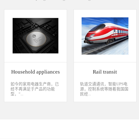
Household appliances
Rail transit
如今的家用电器生产商，已
轨道交通通讯，智能UPS电
经不再满足于产品的功能
源，控制系统等随着我国国
型，“...
民经...
智能”与“互联”俨然成市场
济持续稳定向前发展，工业
主推的最大噱头。一款产品
化进程加快，致使我国城市
只需要一颗MCU的时代早已
化速度不断加速，城市规模
经过去，flash甚至大容量的
急剧扩张，人口飞速增加，
EMMC也已经成为家用电器
居民出行频繁导致客运需求
（如智能电视、机顶盒）的
急剧增长，发展城市轨道交
标配了。永创烧录器随着时
通不仅能有效改善城市的交