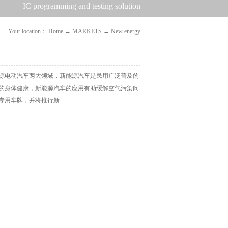
IC programming and testing solution
Your location：
Home
→
MARKETS
→
New energy
源电动汽车两大领域，新能源汽车是民用广泛普及的
的身体健康，新能源汽车的应用有助缓解空气污染问
用车牌，并将推行新...
车已经开始大力推广运用，也是将未来的趋势。永创
程序烧录。整车控制器（VCU)、电机控制器（MCU)
心技术，对整车的动力性、经济性、可靠性和安全性有