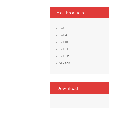
Hot Products
F-701
F-704
F-800U
F-801E
F-801P
AF-32A
Download