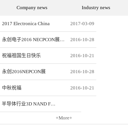
代的发展而发展，从空调行
通环境，还有助于城市建设
Company news
Industry news
业的MCU自动烧录器到机顶
和经济发展，轨道交通是我
盒/电视的EMMC处理方
国近年来大力发展的重点项
案，每一个行业的变革，都
目。为实现城市轨道交通列
有永创人的鼎力配合。从稳
车运行的安全、可靠、准
2017 Electronica China
2017
-
03
-
09
定和效率上下功夫，兼容
点、高密度和高效率，列车
广、支持速度快，已经成为
运营的集中统一指挥、行车
永创烧录器的品牌附加
调度自动化和列车运行自动
永创电子2016 NECPCON展后新闻
2016
-
10
-
28
值。 家用电器的发展从标
化，城市轨道交通系统必须
清到高清，再到如今的形形
配合专用的完整的独立的通
色色的兼具网络功能的智能
信系统。在速度与安全的道
机顶盒。它的每一次提升与
路上，轨道交通通讯，智能
祝福祖国生日快乐
2016
-
10
-
21
换代，无不与芯片的更新换
UPS电源，工控系统等都需
代息息相关。标清的
要强而有力的芯片支持，而
norflash到高清的
这些全方位的轨道交通系统
永创2016NEPCON展
2016
-
10
-
28
NANDFLASH，再到如今的
是一个种类繁多技术先进的
EMMC，存储IC的发展为机
系统，包含了各种控制、传
顶盒的行业发展提供足够的
输程序，永创电子针对轨道
存储可能，也为智慧系统夯
交通开发的芯片烧录器，支
中秋祝福
2016
-
10
-
21
实了平台基础。永创烧录器
持MCU、FLASH、EMMC
从标清时代开始，就从速度
芯片类型及所有型号，烧录
和稳定上下功夫，如今的产
方式灵活多变，为繁杂的轨
半导体行业3D NAND Flash
品更是完美兼容Flash与
道交通系统提供了专业的、
EMMC，与海思、
安全的、快捷的芯片烧录。
Amlogic、Realtek、
+More+
Broadcomm等机顶盒方案商
2016
-
10
-
21
一起，紧密配合，为机顶盒
的烧写提供最优最完善的解