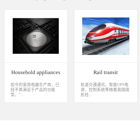
Household appliances
Rail transit
如今的家用电器生产商，已
轨道交通通讯，智能UPS电
经不再满足于产品的功能
源，控制系统等随着我国国
型，“...
民经...
智能”与“互联”俨然成市场
济持续稳定向前发展，工业
主推的最大噱头。一款产品
化进程加快，致使我国城市
只需要一颗MCU的时代早已
化速度不断加速，城市规模
经过去，flash甚至大容量的
急剧扩张，人口飞速增加，
EMMC也已经成为家用电器
居民出行频繁导致客运需求
（如智能电视、机顶盒）的
急剧增长，发展城市轨道交
标配了。永创烧录器随着时
通不仅能有效改善城市的交