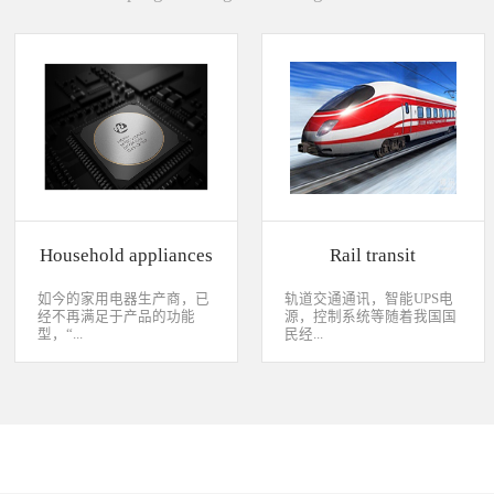
Household appliances
Rail transit
如今的家用电器生产商，已
轨道交通通讯，智能UPS电
经不再满足于产品的功能
源，控制系统等随着我国国
型，“...
民经...
智能”与“互联”俨然成市场
济持续稳定向前发展，工业
主推的最大噱头。一款产品
化进程加快，致使我国城市
只需要一颗MCU的时代早已
化速度不断加速，城市规模
经过去，flash甚至大容量的
急剧扩张，人口飞速增加，
EMMC也已经成为家用电器
居民出行频繁导致客运需求
（如智能电视、机顶盒）的
急剧增长，发展城市轨道交
标配了。永创烧录器随着时
通不仅能有效改善城市的交