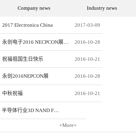
代的发展而发展，从空调行
通环境，还有助于城市建设
Company news
Industry news
业的MCU自动烧录器到机顶
和经济发展，轨道交通是我
盒/电视的EMMC处理方
国近年来大力发展的重点项
案，每一个行业的变革，都
目。为实现城市轨道交通列
有永创人的鼎力配合。从稳
车运行的安全、可靠、准
2017 Electronica China
2017
-
03
-
09
定和效率上下功夫，兼容
点、高密度和高效率，列车
广、支持速度快，已经成为
运营的集中统一指挥、行车
永创烧录器的品牌附加
调度自动化和列车运行自动
永创电子2016 NECPCON展后新闻
2016
-
10
-
28
值。 家用电器的发展从标
化，城市轨道交通系统必须
清到高清，再到如今的形形
配合专用的完整的独立的通
色色的兼具网络功能的智能
信系统。在速度与安全的道
机顶盒。它的每一次提升与
路上，轨道交通通讯，智能
祝福祖国生日快乐
2016
-
10
-
21
换代，无不与芯片的更新换
UPS电源，工控系统等都需
代息息相关。标清的
要强而有力的芯片支持，而
norflash到高清的
这些全方位的轨道交通系统
永创2016NEPCON展
2016
-
10
-
28
NANDFLASH，再到如今的
是一个种类繁多技术先进的
EMMC，存储IC的发展为机
系统，包含了各种控制、传
顶盒的行业发展提供足够的
输程序，永创电子针对轨道
存储可能，也为智慧系统夯
交通开发的芯片烧录器，支
中秋祝福
2016
-
10
-
21
实了平台基础。永创烧录器
持MCU、FLASH、EMMC
从标清时代开始，就从速度
芯片类型及所有型号，烧录
和稳定上下功夫，如今的产
方式灵活多变，为繁杂的轨
半导体行业3D NAND Flash
品更是完美兼容Flash与
道交通系统提供了专业的、
EMMC，与海思、
安全的、快捷的芯片烧录。
Amlogic、Realtek、
+More+
Broadcomm等机顶盒方案商
2016
-
10
-
21
一起，紧密配合，为机顶盒
的烧写提供最优最完善的解