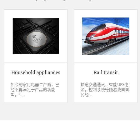
Household appliances
Rail transit
如今的家用电器生产商，已
轨道交通通讯，智能UPS电
经不再满足于产品的功能
源，控制系统等随着我国国
型，“...
民经...
智能”与“互联”俨然成市场
济持续稳定向前发展，工业
主推的最大噱头。一款产品
化进程加快，致使我国城市
只需要一颗MCU的时代早已
化速度不断加速，城市规模
经过去，flash甚至大容量的
急剧扩张，人口飞速增加，
EMMC也已经成为家用电器
居民出行频繁导致客运需求
（如智能电视、机顶盒）的
急剧增长，发展城市轨道交
标配了。永创烧录器随着时
通不仅能有效改善城市的交