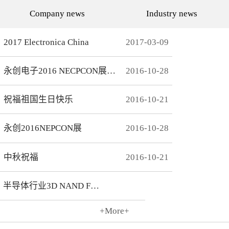
代的发展而发展，从空调行
通环境，还有助于城市建设
Company news
Industry news
业的MCU自动烧录器到机顶
和经济发展，轨道交通是我
盒/电视的EMMC处理方
国近年来大力发展的重点项
案，每一个行业的变革，都
目。为实现城市轨道交通列
有永创人的鼎力配合。从稳
车运行的安全、可靠、准
2017 Electronica China
2017
-
03
-
09
定和效率上下功夫，兼容
点、高密度和高效率，列车
广、支持速度快，已经成为
运营的集中统一指挥、行车
永创烧录器的品牌附加
调度自动化和列车运行自动
永创电子2016 NECPCON展后新闻
2016
-
10
-
28
值。 家用电器的发展从标
化，城市轨道交通系统必须
清到高清，再到如今的形形
配合专用的完整的独立的通
色色的兼具网络功能的智能
信系统。在速度与安全的道
机顶盒。它的每一次提升与
路上，轨道交通通讯，智能
祝福祖国生日快乐
2016
-
10
-
21
换代，无不与芯片的更新换
UPS电源，工控系统等都需
代息息相关。标清的
要强而有力的芯片支持，而
norflash到高清的
这些全方位的轨道交通系统
永创2016NEPCON展
2016
-
10
-
28
NANDFLASH，再到如今的
是一个种类繁多技术先进的
EMMC，存储IC的发展为机
系统，包含了各种控制、传
顶盒的行业发展提供足够的
输程序，永创电子针对轨道
存储可能，也为智慧系统夯
交通开发的芯片烧录器，支
中秋祝福
2016
-
10
-
21
实了平台基础。永创烧录器
持MCU、FLASH、EMMC
从标清时代开始，就从速度
芯片类型及所有型号，烧录
和稳定上下功夫，如今的产
方式灵活多变，为繁杂的轨
半导体行业3D NAND Flash
品更是完美兼容Flash与
道交通系统提供了专业的、
EMMC，与海思、
安全的、快捷的芯片烧录。
Amlogic、Realtek、
+More+
Broadcomm等机顶盒方案商
2016
-
10
-
21
一起，紧密配合，为机顶盒
的烧写提供最优最完善的解