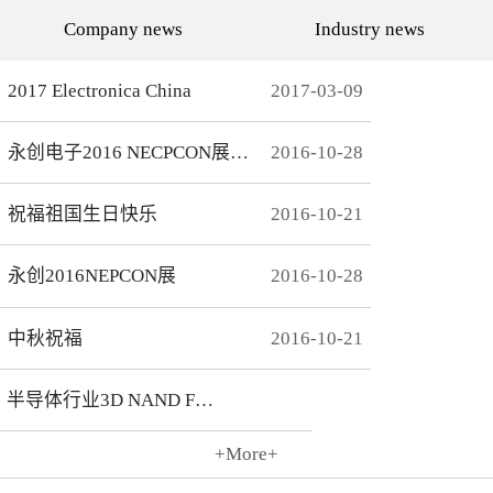
代的发展而发展，从空调行
通环境，还有助于城市建设
Company news
Industry news
业的MCU自动烧录器到机顶
和经济发展，轨道交通是我
盒/电视的EMMC处理方
国近年来大力发展的重点项
案，每一个行业的变革，都
目。为实现城市轨道交通列
有永创人的鼎力配合。从稳
车运行的安全、可靠、准
2017 Electronica China
2017
-
03
-
09
定和效率上下功夫，兼容
点、高密度和高效率，列车
广、支持速度快，已经成为
运营的集中统一指挥、行车
永创烧录器的品牌附加
调度自动化和列车运行自动
永创电子2016 NECPCON展后新闻
2016
-
10
-
28
值。 家用电器的发展从标
化，城市轨道交通系统必须
清到高清，再到如今的形形
配合专用的完整的独立的通
色色的兼具网络功能的智能
信系统。在速度与安全的道
机顶盒。它的每一次提升与
路上，轨道交通通讯，智能
祝福祖国生日快乐
2016
-
10
-
21
换代，无不与芯片的更新换
UPS电源，工控系统等都需
代息息相关。标清的
要强而有力的芯片支持，而
norflash到高清的
这些全方位的轨道交通系统
永创2016NEPCON展
2016
-
10
-
28
NANDFLASH，再到如今的
是一个种类繁多技术先进的
EMMC，存储IC的发展为机
系统，包含了各种控制、传
顶盒的行业发展提供足够的
输程序，永创电子针对轨道
存储可能，也为智慧系统夯
交通开发的芯片烧录器，支
中秋祝福
2016
-
10
-
21
实了平台基础。永创烧录器
持MCU、FLASH、EMMC
从标清时代开始，就从速度
芯片类型及所有型号，烧录
和稳定上下功夫，如今的产
方式灵活多变，为繁杂的轨
半导体行业3D NAND Flash
品更是完美兼容Flash与
道交通系统提供了专业的、
EMMC，与海思、
安全的、快捷的芯片烧录。
Amlogic、Realtek、
+More+
Broadcomm等机顶盒方案商
2016
-
10
-
21
一起，紧密配合，为机顶盒
的烧写提供最优最完善的解