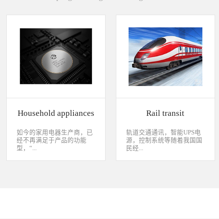
Household appliances
Rail transit
如今的家用电器生产商，已
轨道交通通讯，智能UPS电
经不再满足于产品的功能
源，控制系统等随着我国国
型，“...
民经...
智能”与“互联”俨然成市场
济持续稳定向前发展，工业
主推的最大噱头。一款产品
化进程加快，致使我国城市
只需要一颗MCU的时代早已
化速度不断加速，城市规模
经过去，flash甚至大容量的
急剧扩张，人口飞速增加，
EMMC也已经成为家用电器
居民出行频繁导致客运需求
（如智能电视、机顶盒）的
急剧增长，发展城市轨道交
标配了。永创烧录器随着时
通不仅能有效改善城市的交