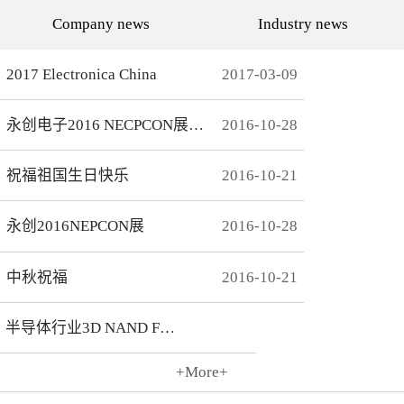
代的发展而发展，从空调行
通环境，还有助于城市建设
Company news
Industry news
业的MCU自动烧录器到机顶
和经济发展，轨道交通是我
盒/电视的EMMC处理方
国近年来大力发展的重点项
案，每一个行业的变革，都
目。为实现城市轨道交通列
有永创人的鼎力配合。从稳
车运行的安全、可靠、准
2017 Electronica China
2017
-
03
-
09
定和效率上下功夫，兼容
点、高密度和高效率，列车
广、支持速度快，已经成为
运营的集中统一指挥、行车
永创烧录器的品牌附加
调度自动化和列车运行自动
永创电子2016 NECPCON展后新闻
2016
-
10
-
28
值。 家用电器的发展从标
化，城市轨道交通系统必须
清到高清，再到如今的形形
配合专用的完整的独立的通
色色的兼具网络功能的智能
信系统。在速度与安全的道
机顶盒。它的每一次提升与
路上，轨道交通通讯，智能
祝福祖国生日快乐
2016
-
10
-
21
换代，无不与芯片的更新换
UPS电源，工控系统等都需
代息息相关。标清的
要强而有力的芯片支持，而
norflash到高清的
这些全方位的轨道交通系统
永创2016NEPCON展
2016
-
10
-
28
NANDFLASH，再到如今的
是一个种类繁多技术先进的
EMMC，存储IC的发展为机
系统，包含了各种控制、传
顶盒的行业发展提供足够的
输程序，永创电子针对轨道
存储可能，也为智慧系统夯
交通开发的芯片烧录器，支
中秋祝福
2016
-
10
-
21
实了平台基础。永创烧录器
持MCU、FLASH、EMMC
从标清时代开始，就从速度
芯片类型及所有型号，烧录
和稳定上下功夫，如今的产
方式灵活多变，为繁杂的轨
半导体行业3D NAND Flash
品更是完美兼容Flash与
道交通系统提供了专业的、
EMMC，与海思、
安全的、快捷的芯片烧录。
Amlogic、Realtek、
+More+
Broadcomm等机顶盒方案商
2016
-
10
-
21
一起，紧密配合，为机顶盒
的烧写提供最优最完善的解