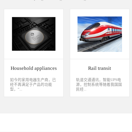
Household appliances
Rail transit
如今的家用电器生产商，已
轨道交通通讯，智能UPS电
经不再满足于产品的功能
源，控制系统等随着我国国
型，“...
民经...
智能”与“互联”俨然成市场
济持续稳定向前发展，工业
主推的最大噱头。一款产品
化进程加快，致使我国城市
只需要一颗MCU的时代早已
化速度不断加速，城市规模
经过去，flash甚至大容量的
急剧扩张，人口飞速增加，
EMMC也已经成为家用电器
居民出行频繁导致客运需求
（如智能电视、机顶盒）的
急剧增长，发展城市轨道交
标配了。永创烧录器随着时
通不仅能有效改善城市的交