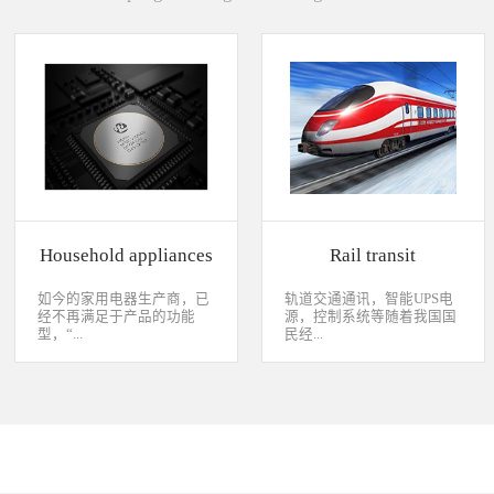
Household appliances
Rail transit
如今的家用电器生产商，已
轨道交通通讯，智能UPS电
经不再满足于产品的功能
源，控制系统等随着我国国
型，“...
民经...
智能”与“互联”俨然成市场
济持续稳定向前发展，工业
主推的最大噱头。一款产品
化进程加快，致使我国城市
只需要一颗MCU的时代早已
化速度不断加速，城市规模
经过去，flash甚至大容量的
急剧扩张，人口飞速增加，
EMMC也已经成为家用电器
居民出行频繁导致客运需求
（如智能电视、机顶盒）的
急剧增长，发展城市轨道交
标配了。永创烧录器随着时
通不仅能有效改善城市的交