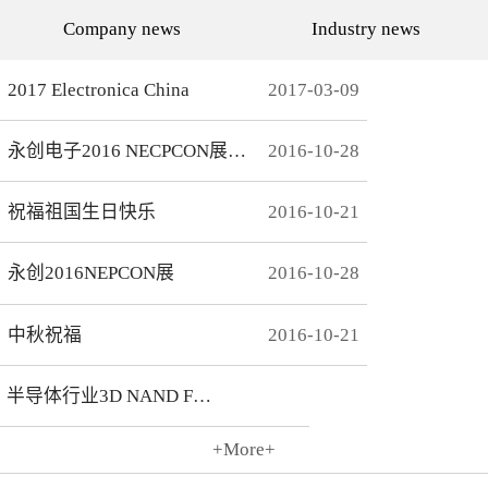
代的发展而发展，从空调行
通环境，还有助于城市建设
Company news
Industry news
业的MCU自动烧录器到机顶
和经济发展，轨道交通是我
盒/电视的EMMC处理方
国近年来大力发展的重点项
案，每一个行业的变革，都
目。为实现城市轨道交通列
有永创人的鼎力配合。从稳
车运行的安全、可靠、准
2017 Electronica China
2017
-
03
-
09
定和效率上下功夫，兼容
点、高密度和高效率，列车
广、支持速度快，已经成为
运营的集中统一指挥、行车
永创烧录器的品牌附加
调度自动化和列车运行自动
永创电子2016 NECPCON展后新闻
2016
-
10
-
28
值。 家用电器的发展从标
化，城市轨道交通系统必须
清到高清，再到如今的形形
配合专用的完整的独立的通
色色的兼具网络功能的智能
信系统。在速度与安全的道
机顶盒。它的每一次提升与
路上，轨道交通通讯，智能
祝福祖国生日快乐
2016
-
10
-
21
换代，无不与芯片的更新换
UPS电源，工控系统等都需
代息息相关。标清的
要强而有力的芯片支持，而
norflash到高清的
这些全方位的轨道交通系统
永创2016NEPCON展
2016
-
10
-
28
NANDFLASH，再到如今的
是一个种类繁多技术先进的
EMMC，存储IC的发展为机
系统，包含了各种控制、传
顶盒的行业发展提供足够的
输程序，永创电子针对轨道
存储可能，也为智慧系统夯
交通开发的芯片烧录器，支
中秋祝福
2016
-
10
-
21
实了平台基础。永创烧录器
持MCU、FLASH、EMMC
从标清时代开始，就从速度
芯片类型及所有型号，烧录
和稳定上下功夫，如今的产
方式灵活多变，为繁杂的轨
半导体行业3D NAND Flash
品更是完美兼容Flash与
道交通系统提供了专业的、
EMMC，与海思、
安全的、快捷的芯片烧录。
Amlogic、Realtek、
+More+
Broadcomm等机顶盒方案商
2016
-
10
-
21
一起，紧密配合，为机顶盒
的烧写提供最优最完善的解