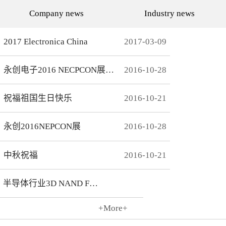
代的发展而发展，从空调行
通环境，还有助于城市建设
Company news
Industry news
业的MCU自动烧录器到机顶
和经济发展，轨道交通是我
盒/电视的EMMC处理方
国近年来大力发展的重点项
案，每一个行业的变革，都
目。为实现城市轨道交通列
有永创人的鼎力配合。从稳
车运行的安全、可靠、准
2017 Electronica China
2017
-
03
-
09
定和效率上下功夫，兼容
点、高密度和高效率，列车
广、支持速度快，已经成为
运营的集中统一指挥、行车
永创烧录器的品牌附加
调度自动化和列车运行自动
永创电子2016 NECPCON展后新闻
2016
-
10
-
28
值。 家用电器的发展从标
化，城市轨道交通系统必须
清到高清，再到如今的形形
配合专用的完整的独立的通
色色的兼具网络功能的智能
信系统。在速度与安全的道
机顶盒。它的每一次提升与
路上，轨道交通通讯，智能
祝福祖国生日快乐
2016
-
10
-
21
换代，无不与芯片的更新换
UPS电源，工控系统等都需
代息息相关。标清的
要强而有力的芯片支持，而
norflash到高清的
这些全方位的轨道交通系统
永创2016NEPCON展
2016
-
10
-
28
NANDFLASH，再到如今的
是一个种类繁多技术先进的
EMMC，存储IC的发展为机
系统，包含了各种控制、传
顶盒的行业发展提供足够的
输程序，永创电子针对轨道
存储可能，也为智慧系统夯
交通开发的芯片烧录器，支
中秋祝福
2016
-
10
-
21
实了平台基础。永创烧录器
持MCU、FLASH、EMMC
从标清时代开始，就从速度
芯片类型及所有型号，烧录
和稳定上下功夫，如今的产
方式灵活多变，为繁杂的轨
半导体行业3D NAND Flash
品更是完美兼容Flash与
道交通系统提供了专业的、
EMMC，与海思、
安全的、快捷的芯片烧录。
Amlogic、Realtek、
+More+
Broadcomm等机顶盒方案商
2016
-
10
-
21
一起，紧密配合，为机顶盒
的烧写提供最优最完善的解