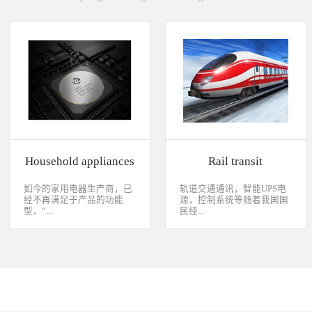
Household appliances
Rail transit
如今的家用电器生产商，已
轨道交通通讯，智能UPS电
经不再满足于产品的功能
源，控制系统等随着我国国
型，“...
民经...
智能”与“互联”俨然成市场
济持续稳定向前发展，工业
主推的最大噱头。一款产品
化进程加快，致使我国城市
只需要一颗MCU的时代早已
化速度不断加速，城市规模
经过去，flash甚至大容量的
急剧扩张，人口飞速增加，
EMMC也已经成为家用电器
居民出行频繁导致客运需求
（如智能电视、机顶盒）的
急剧增长，发展城市轨道交
标配了。永创烧录器随着时
通不仅能有效改善城市的交